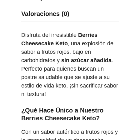
h
e
Valoraciones (0)
e
s
Disfruta del irresistible
Berries
e
Cheesecake Keto
, una explosión de
c
sabor a frutos rojos, bajo en
a
carbohidratos y
sin azúcar añadida
.
k
Perfecto para quienes buscan un
e
postre saludable que se ajuste a su
K
estilo de vida keto, ¡sin sacrificar sabor
e
ni textura!
t
o
¿Qué Hace Único a Nuestro
–
Berries Cheesecake Keto?
7
5
Con un sabor auténtico a frutos rojos y
g