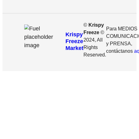
©
Krispy
Para MEDIOS
Freeze
©
Krispy
COMUNICAC
2024, All
Freeze
y PRENSA,
Rights
Market
contáctanos
aq
Reserved.