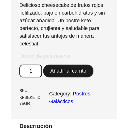
Delicioso cheesecake de frutos rojos
liofilizado, bajo en carbohidratos y sin
azúcar añadida. Un postre keto
perfecto, crujiente y saludable para
satisfacer tus antojos de manera
celestial.
Disponible para reserva
B
Añadir al carrito
e
r
r
SKU:
Category:
Postres
KFBEKETO-
i
Galácticos
75GR
e
s
C
Descripción