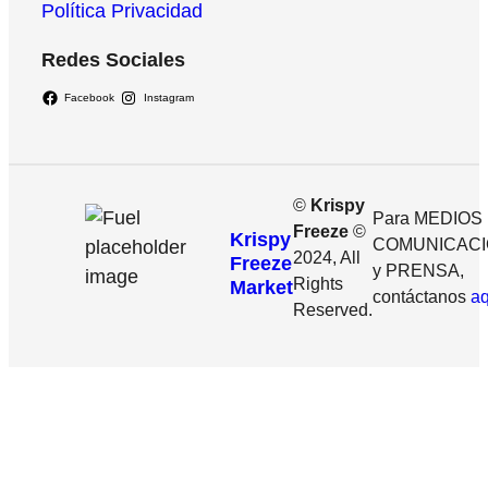
Política Privacidad
Redes Sociales
Facebook
Instagram
©
Krispy
Para MEDIOS
Freeze
©
Krispy
COMUNICAC
2024, All
Freeze
y PRENSA,
Rights
Market
contáctanos
aq
Reserved.