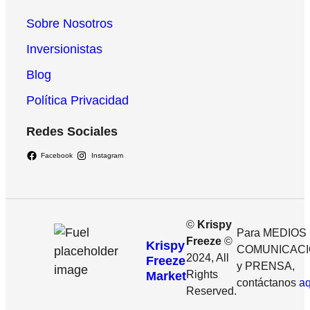
Sobre Nosotros
Inversionistas
Blog
Política Privacidad
Redes Sociales
Facebook
Instagram
©
Krispy
Para MEDIOS
Freeze
©
Krispy
COMUNICAC
2024, All
Freeze
y PRENSA,
Rights
Market
contáctanos
aq
Reserved.