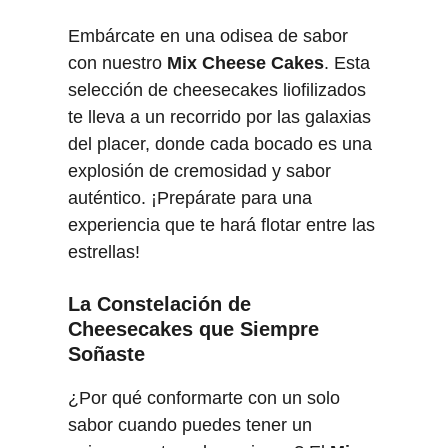
k
Embárcate en una odisea de sabor
e
con nuestro
Mix Cheese Cakes
. Esta
s
selección de cheesecakes liofilizados
-
te lleva a un recorrido por las galaxias
8
del placer, donde cada bocado es una
5
explosión de cremosidad y sabor
g
auténtico. ¡Prepárate para una
r
experiencia que te hará flotar entre las
c
estrellas!
a
n
La Constelación de
t
Cheesecakes que Siempre
i
Soñaste
d
a
¿Por qué conformarte con un solo
d
sabor cuando puedes tener un