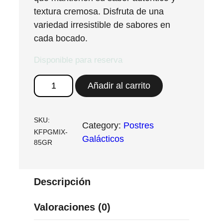
textura cremosa. Disfruta de una
variedad irresistible de sabores en
cada bocado.
Disponible para reserva
M
Añadir al carrito
i
x
C
SKU:
Category:
Postres
KFPGMIX-
h
Galácticos
85GR
e
e
s
Descripción
e
C
Valoraciones (0)
a