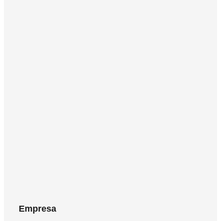
0% Preservantes
97% Nutrientes
100% Natural
100% Sustentable
Empresa